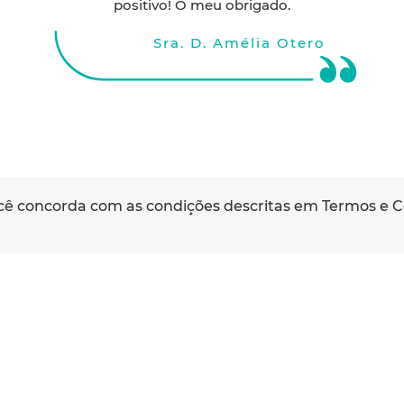
positivo! O meu obrigado.
Sra. D. Amélia Otero
Em momentos difíceis, como a
 você concorda com as condições descritas em
Termos e C
doença de um familiar, o apoio
de profissionais qualificados
como os da Humanize transmite-
nos tranquilidade e segurança.
Os resultados foram
extremamente positivos e sem
dúvida que voltarei, em caso de
necessidade, a recorrer aos
vossos serviços. Da mesma