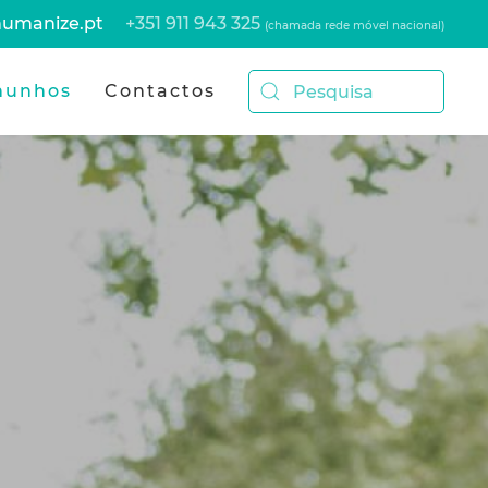
umanize.pt
+351 911 943 325
(chamada rede móvel nacional)
munhos
Contactos