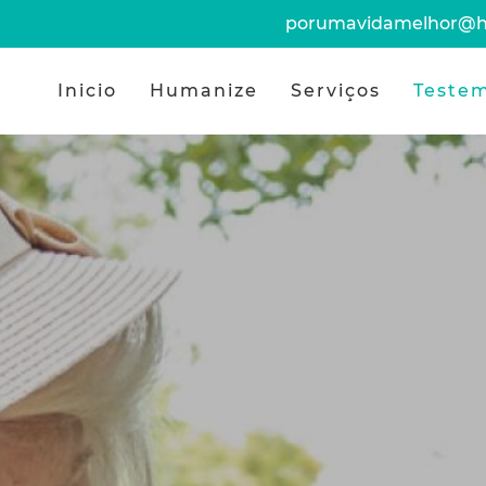
porumavidamelhor@h
Inicio
Humanize
Serviços
Teste