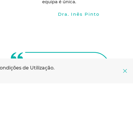
equipa é única.
Dra. Inês Pinto
ondições de Utilização
.
Gostei muito dos cuidados
realizados e mesmo a eficácia na
solução do problema inesperado.
Foi muito bom perceber que os
serviços dão resposta - neste
caso para resolver problema
inesperado de retenção de urina
- de forma pronta e com bons
resultados.