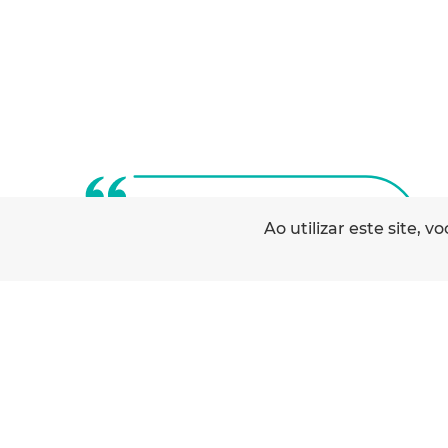
Ao utilizar este site,
Muito responsáveis, muito
sensíveis, muito cumpridores,
muita educação e muito
respeitadores dos espaços na
residência. MUITO BOM.
Sr. Alberto Andrade